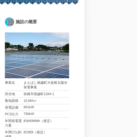
施設の概要
事業名
まえばし堀越町大規模太陽光
発電事業
所在地
前橋市堀越町1284-1
敷地面積
10,664㎡
801kW
発電設備
750kW
PCS出力
年間発電電
約840MWh（推定）
力量
年間CO
削
約390t（推定）
2
減量